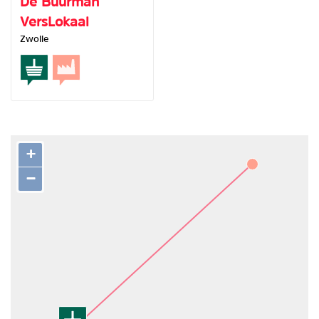
De Buurman
VersLokaal
Zwolle
+
−