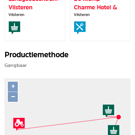
Vilsteren
Charme Hotel &
Vilsteren
Vilsteren
Restaurant
Productiemethode
Gangbaar
+
−