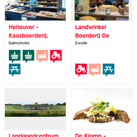
Heileuver -
Landwinkel
Kaasboerderij,
Boerderij De
Dalmsholte
Zwolle
winkel en
Huppe
schilderijenhuis
Landgoedcentrum
De Klomp -