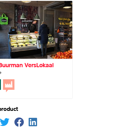
Buurman VersLokaal
e
product