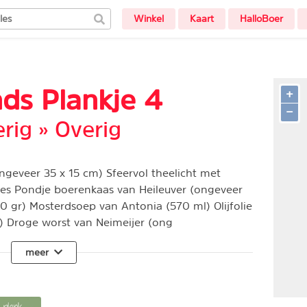
Winkel
Kaart
HalloBoer
nds Plankje 4
+
−
rig » Overig
ngeveer 35 x 15 cm) Sfeervol theelicht met
tjes Pondje boerenkaas van Heileuver (ongeveer
0 gr) Mosterdsoep van Antonia (570 ml) Olijfolie
) Droge worst van Neimeijer (ong
meer