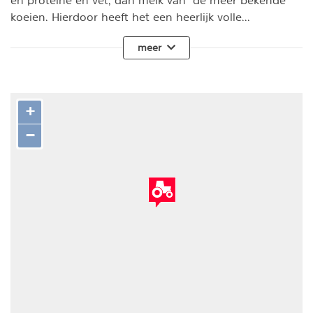
en proteïne en vet, dan melk van de meer bekende
koeien. Hierdoor heeft het een heerlijk volle...
meer
+
−