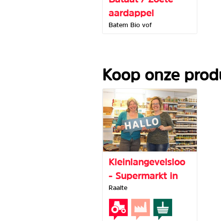
aardappel
Batem Bio vof
Koop onze produ
Kleinlangevelsloo
- Supermarkt in
Raalte
het Bos -
Melkveebedrijf