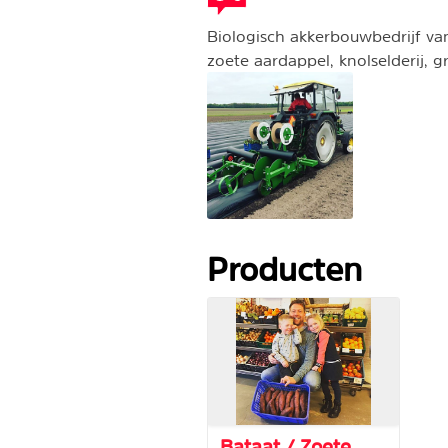
Biologisch akkerbouwbedrijf va
zoete aardappel, knolselderij, g
Producten
Bataat / Zoete