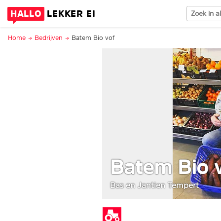
HALLO
LEKKER EI
Home
Bedrijven
Batem Bio vof
Batem Bio 
Bas en Jantien Tempert