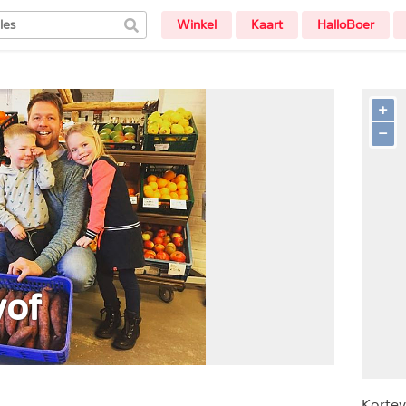
Winkel
Kaart
HalloBoer
+
−
vof
Korte