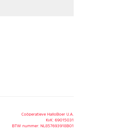
Coöperatieve HalloBoer U.A.
KvK: 69015031
BTW nummer: NL857693918B01