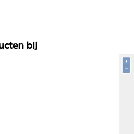
cten bij
+
−